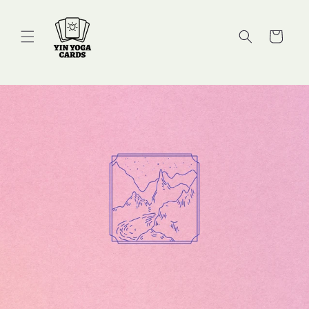
Meteen
naar de
content
Winkelwage