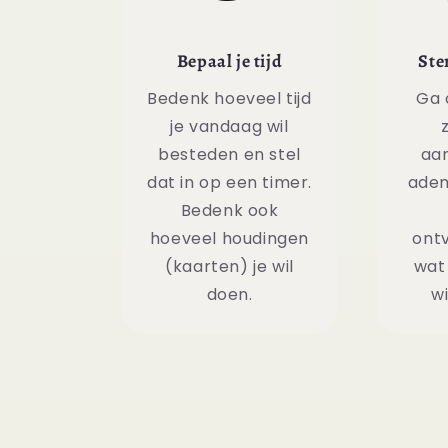
Bepaal je tijd
Ste
Bedenk hoeveel tijd
Ga 
je vandaag wil
besteden en stel
aa
dat in op een timer.
adem
Bedenk ook
hoeveel houdingen
ontv
(kaarten) je wil
wat 
doen.
wi