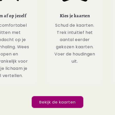
m af op jezelf
Kies je kaarten
comfortabel
Schud de kaarten.
zitten met
Trek intuïtief het
ndacht op je
aantal eerder
haling. Wees
gekozen kaarten.
open en
Voer de houdingen
ankelijk voor
uit.
je lichaam je
l vertellen.
Bekijk de kaarten