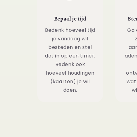
Bepaal je tijd
Ste
Bedenk hoeveel tijd
Ga 
je vandaag wil
besteden en stel
aa
dat in op een timer.
adem
Bedenk ook
hoeveel houdingen
ontv
(kaarten) je wil
wat 
doen.
wi