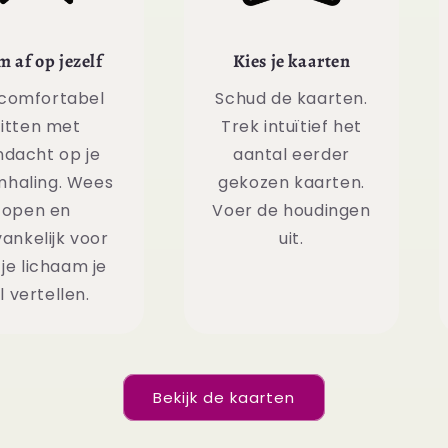
m af op jezelf
Kies je kaarten
comfortabel
Schud de kaarten.
zitten met
Trek intuïtief het
ndacht op je
aantal eerder
haling. Wees
gekozen kaarten.
open en
Voer de houdingen
ankelijk voor
uit.
je lichaam je
l vertellen.
Bekijk de kaarten