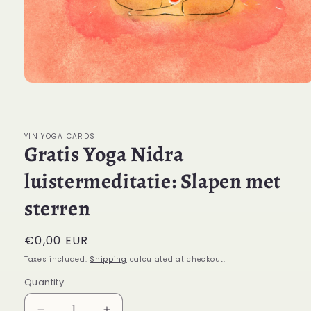
Open
media
1
in
modal
YIN YOGA CARDS
Gratis Yoga Nidra
luistermeditatie: Slapen met
sterren
Regular
€0,00 EUR
price
Taxes included.
Shipping
calculated at checkout.
Quantity
Quantity