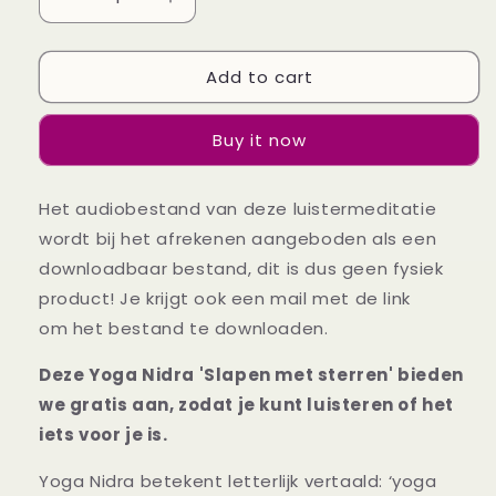
Decrease
Increase
quantity
quantity
for
for
Add to cart
Gratis
Gratis
Yoga
Yoga
Nidra
Nidra
Buy it now
luistermeditatie:
luistermeditatie:
Slapen
Slapen
met
met
Het audiobestand van deze luistermeditatie
sterren
sterren
wordt bij het afrekenen aangeboden als een
downloadbaar bestand, dit is dus geen fysiek
product! Je krijgt ook een mail met de link
om het bestand te downloaden.
Deze Yoga Nidra 'Slapen met sterren' bieden
we gratis aan, zodat je kunt luisteren of het
iets voor je is.
Yoga Nidra betekent letterlijk vertaald: ‘yoga