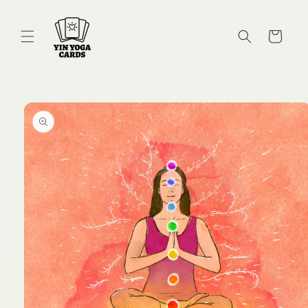
Skip to
content
Cart
Skip to
product
information